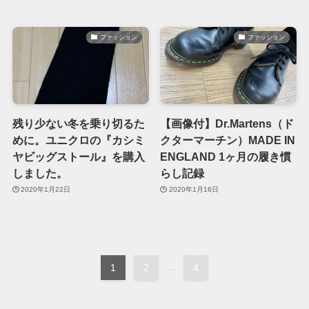
ファッション
ファッション
残り少ない冬を乗り切るた
【画像付】Dr.Martens（ド
めに。ユニクロの『カシミ
クターマーチン）MADE IN
ヤビッグストール』を購入
ENGLAND 1ヶ月の履き慣
しました。
らし記録
2020年1月22日
2020年1月16日
1
2
...
4