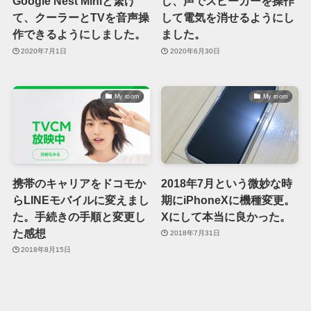
Google Nest Miniと繋げ
し、声でスピーカーを操作
て、クーラーとTVを音声操
して電気を消せるようにし
作できるようにしました。
ました。
2020年7月1日
2020年6月30日
My room
My room
携帯のキャリアをドコモか
2018年7月という微妙な時
らLINEモバイルに変えまし
期にiPhoneXに機種変更。
た。手続きの手順と変更し
Xにして本当に良かった。
た感想
2018年7月31日
2018年8月15日