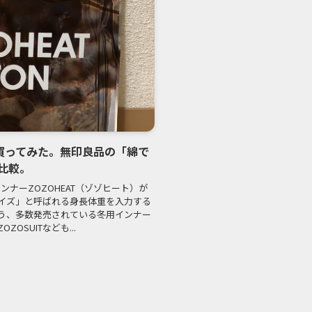
N』を買ってみた。無印良品の「綿で
比較。
インナーZOZOHEAT（ゾゾヒート）が
イズ」と呼ばれる身長体重を入力する
う、多数発売されている冬用インナー
OSUITなども...