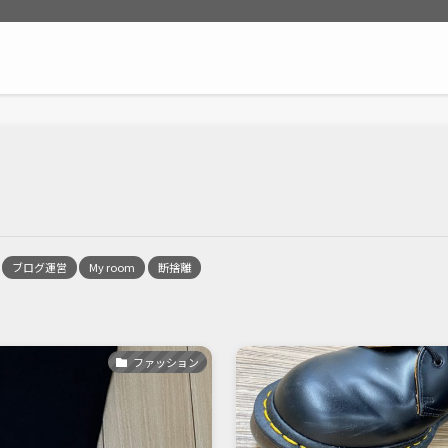
ブログ運営
My room
断捨離
ファッション