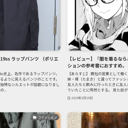
o 19ss ラップパンツ （ポリエ
【レビュー】『服を着るなら
ションの参考書におすすめ。
mamoto史上、名作であるラップパンツ。
【あらすじ】 商社の営業として働
るように見えるパンツのことです。
妹・環（たまき）と違ってファッシ
、独特なシルエットが話題になりまし
友人たちと飲みに行ったときに友人
...
ていたことに愕然とする。 見た目がし
2019年2月19日
ファッション