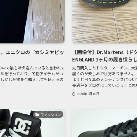
に。ユニクロの『カシミヤビッ
【画像付】Dr.Martens（ド
。
ENGLAND 1ヶ月の履き慣ら
の中で最も冷え込んでいると言われて
先日購入したドクターマーチン、大
ールを行っており、冬物アイテムがい
履くのが楽しみで仕方ありません。
 しかし冬物を今購入しても使えるの
ようと日々革のメンテナンスについ
..
長過程をブログにしていこう」と思い立
2020年1月16日
ファッション