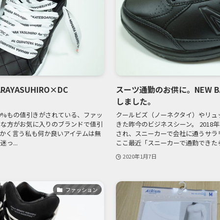
AYASUHIRO×DC
スーツ通勤のお供に。NEW B
しました。
90%もの値引きがされている、ファッ
クールビズ（ノーネクタイ）やリュ
々な方がお気に入りのブランドで値引
きた昨今のビジネスシーン。 201
かく言う私も何か良いアイテムは無
され、スニーカーで会社に通うサラ
っ...
ここ最近「スニーカーで通勤できたら楽
2020年1月7日
ファッション